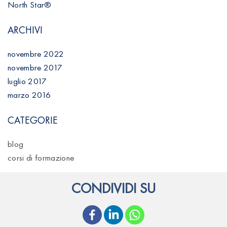
North Star®
e
ARCHIVI
a
r
novembre 2022
t
novembre 2017
luglio 2017
i
marzo 2016
c
CATEGORIE
o
l
blog
corsi di formazione
i
CONDIVIDI SU