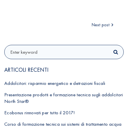
Next post
N
a
S
v
e
i
a
r
ARTICOLI RECENTI
g
c
a
h
Addolcitori: risparmio energetico e detrazioni fiscali
f
z
o
Presentazione prodotti e formazione tecnica sugli addolcitori
r
North Star®
i
:
o
Ecobonus rinnovati per tutto il 2017!
n
Corso di formazione tecnica sui sistemi di trattamento acqua