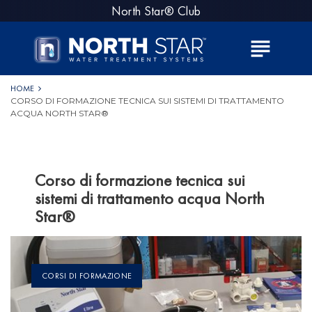
S
North Star® Club
k
i
subject
p
t
o
HOME
CORSO DI FORMAZIONE TECNICA SUI SISTEMI DI TRATTAMENTO
c
ACQUA NORTH STAR®
o
n
t
e
Corso di formazione tecnica sui
n
sistemi di trattamento acqua North
t
Star®
CORSI DI FORMAZIONE