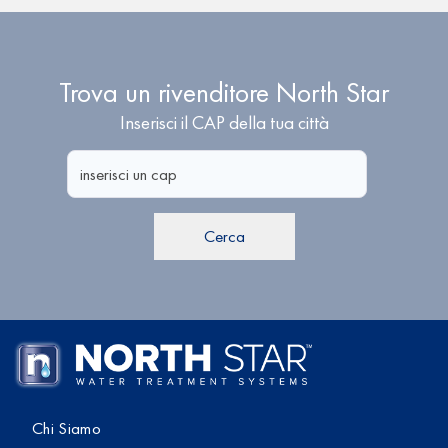
Trova un rivenditore North Star
Inserisci il CAP della tua città
Cerca
Chi Siamo