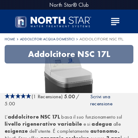
S
North Star® Club
k
i
subject
p
t
o
HOME
ADDOLCITORI ACQUA DOMESTICI
ADDOLCITORE NSC 17L
c
A
Addolcitore NSC 17L
o
D
n
D
t
e
O
n
L
t
C
(1 Recensione)
5.00
/
Scrivi una
I
5.00
recensione
T
L’
addolcitore NSC 17L
basa il suo funzionamento sul
O
livello rigenerativo variabile
e si
adegua
alle
R
esigenze
dell’utente. É completamente
autonomo.