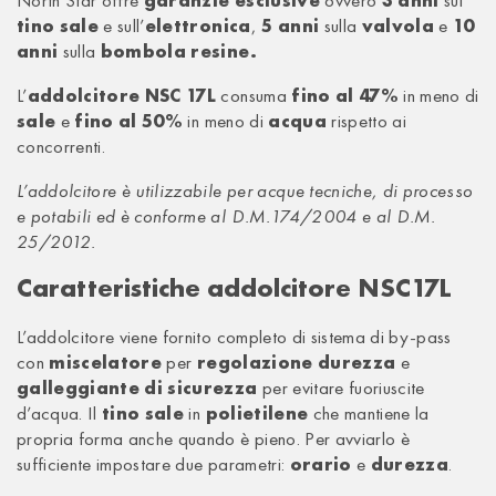
North Star offre
garanzie esclusive
ovvero
3 anni
sul
E
tino sale
e sull’
elettronica
,
5 anni
sulla
valvola
e
10
N
anni
sulla
bombola resine.
S
L’
addolcitore NSC 17L
consuma
fino al 47%
in meno di
C
sale
e
fino al 50%
in meno di
acqua
rispetto ai
1
concorrenti.
7
L’addolcitore è utilizzabile per acque tecniche, di processo
L
e potabili ed è conforme al D.M.174/2004 e al D.M.
25/2012.
Caratteristiche addolcitore NSC17L
L’addolcitore viene fornito completo di sistema di by-pass
con
miscelatore
per
regolazione durezza
e
galleggiante di sicurezza
per evitare fuoriuscite
d’acqua. Il
tino sale
in
polietilene
che mantiene la
propria forma anche quando è pieno. Per avviarlo è
sufficiente impostare due parametri:
orario
e
durezza
.