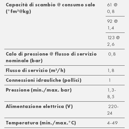
Capacità di scambio @ consumo sale
61 @
(°fm³@kg)
0,8
92 @
1,4
123 @
2,6
Calo di pressione @ flusso di servizio
0,8
nominale (bar)
Flusso di servizio (m³/h)
1,8
Connessioni idrauliche (pollici)
1
Pressione (min./max. bar)
1,3-
8,5
Alimentazione elettrica (V)
220-
24
Temperatura (min./max.°C)
4-49