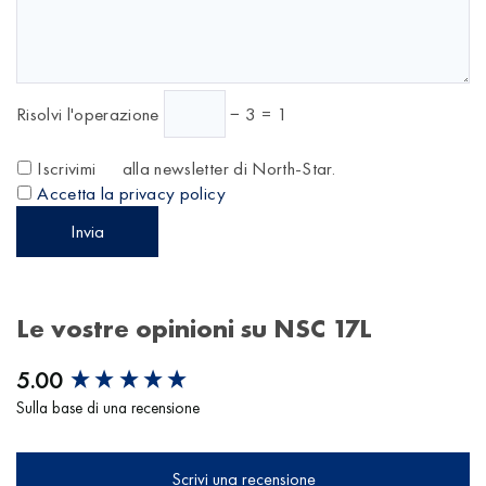
Risolvi l'operazione
− 3 = 1
Iscrivimi
alla newsletter di North-Star.
Accetta la privacy policy
Le vostre opinioni su NSC 17L
New content loaded
5.00
Sulla base di una recensione
Scrivi una recensione